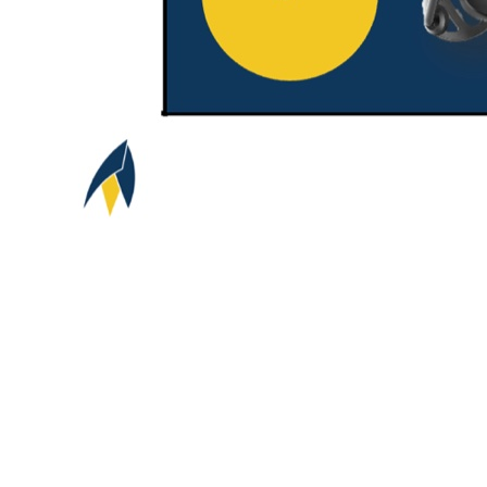
Wow Phase
Die Technologie begeistert bei der Erstnutzung, bietet aber zu wenig
Nutzwert, um regelmässig verwendet zu werden. Es fehlt der Killer-
Usecase.
Partial Adoption
Bei einem bestimmten Anwendungsfall top of mind, aber nur
unregelmässig genutzt — meist Endstation für Single-Purpose-
Geräte.