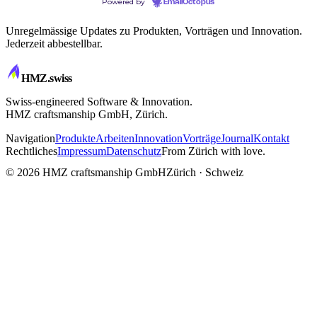
Powered by
EmailOctopus
Unregelmässige Updates zu Produkten, Vorträgen und Innovation.
Jederzeit abbestellbar.
HMZ
.swiss
Swiss-engineered Software & Innovation.
HMZ craftsmanship GmbH, Zürich.
Navigation
Produkte
Arbeiten
Innovation
Vorträge
Journal
Kontakt
Rechtliches
Impressum
Datenschutz
From Zürich with love.
CRAFTSMANSHIP
© 2026 HMZ craftsmanship GmbH
Zürich · Schweiz