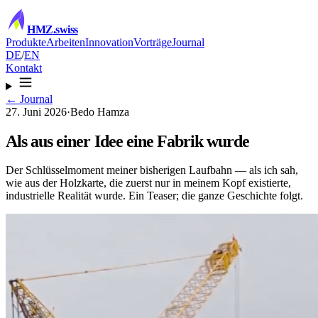
HMZ
.swiss
Produkte
Arbeiten
Innovation
Vorträge
Journal
DE
/
EN
Kontakt
← Journal
27. Juni 2026
·
Bedo Hamza
Als aus einer Idee eine Fabrik wurde
Der Schlüsselmoment meiner bisherigen Laufbahn — als ich sah,
wie aus der Holzkarte, die zuerst nur in meinem Kopf existierte,
industrielle Realität wurde. Ein Teaser; die ganze Geschichte folgt.