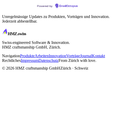
Powered by
EmailOctopus
Unregelmässige Updates zu Produkten, Vorträgen und Innovation.
Jederzeit abbestellbar.
HMZ
.swiss
Swiss-engineered Software & Innovation.
HMZ craftsmanship GmbH, Zürich.
Navigation
Produkte
Arbeiten
Innovation
Vorträge
Journal
Kontakt
Rechtliches
Impressum
Datenschutz
From Zürich with love.
CRAFTSMANSHIP
© 2026 HMZ craftsmanship GmbH
Zürich · Schweiz