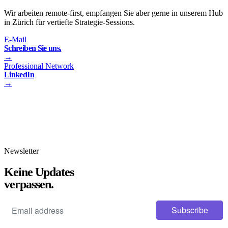
Wir arbeiten remote-first, empfangen Sie aber gerne in unserem Hub
in Zürich für vertiefte Strategie-Sessions.
E-Mail
Schreiben Sie uns.
→
Professional Network
LinkedIn
→
Präzision ist kein
Zufall.
Swiss Engineering trifft auf kreative Innovation. Wir bauen nicht nur
Software, wir schaffen digitale Substanz.
Newsletter
Keine Updates
verpassen.