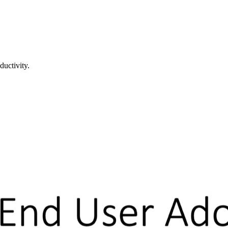
uctivity.
ie über Erfolg oder Misserfolg einer Technologie entscheidet:
Wann