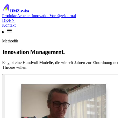
HMZ
.swiss
Produkte
Arbeiten
Innovation
Vorträge
Journal
DE
/
EN
Kontakt
Methodik
Innovation
Management.
Es gibt eine Handvoll Modelle, die wir seit Jahren zur Einordnung ne
Theorie willen.