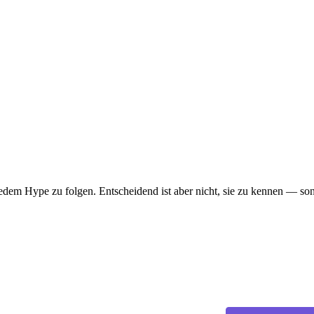
 Nutzwert, um regelmässig verwendet zu werden. Es fehlt der Killer-Us
ässig genutzt — meist Endstation für Single-Purpose-Geräte.
in Multi-Purpose-Service.
edem Hype zu folgen. Entscheidend ist aber nicht, sie zu kennen — so