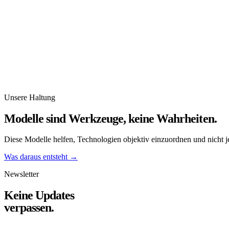
Die Technologie begeistert bei der Erstnutzung, bietet aber zu wenig
Partial Adoption
Bei einem bestimmten Anwendungsfall top of mind, aber nur unregelm
Full Adoption
Die Nutzung ist allgegenwärtig. Voraussetzung dafür ist fast immer e
Unsere Haltung
Modelle sind Werkzeuge,
keine Wahrheiten.
Diese Modelle helfen, Technologien objektiv einzuordnen und nicht j
Was daraus entsteht
→
Newsletter
Keine Updates
verpassen.