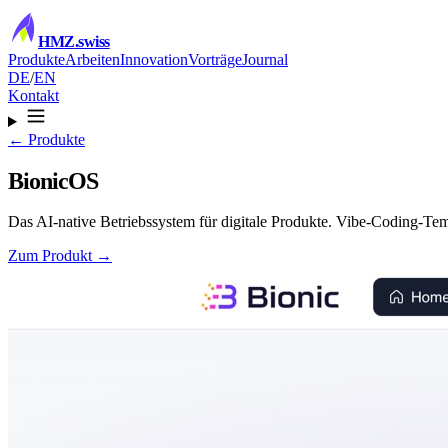
HMZ
.swiss
Produkte
Arbeiten
Innovation
Vorträge
Journal
DE
/
EN
Kontakt
← Produkte
BionicOS
Das AI-native Betriebssystem für digitale Produkte. Vibe-Coding-Tem
Zum Produkt →