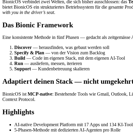
BionicOS verbindet zwei Welten, die sich bisher ausschlossen: das
Te
bietet BionicOS ein strukturiertes Betriebssystem für die gesamte Pr
with you in the driver’s seat
.
Das Bionic Framework
Eine konsistente Methode in fünf Phasen — gedacht als zeitgemässe
Discover
— herausfinden, was gebaut werden soll
Specify & Plan
— von der Vision zum Backlog
Build
— Code im eigenen Stack, mit dem eigenen AI-Tool
Run
— ausliefern, messen, iterieren
Support
— Kundenbetreuung skalieren
Adaptiert deinen Stack — nicht umgekehr
BionicOS ist
MCP-native
: Bestehende Tools wie Gmail, Outlook, Lin
Context Protocol.
Highlights
AI-native Development Platform mit 17 Apps und 134 KI-Tool
5-Phasen-Methode mit dedizierten AI-Agenten pro Rolle