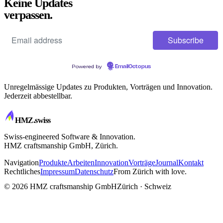
Keine Updates
verpassen.
Powered by
EmailOctopus
Unregelmässige Updates zu Produkten, Vorträgen und Innovation.
Jederzeit abbestellbar.
HMZ
.swiss
Swiss-engineered Software & Innovation.
HMZ craftsmanship GmbH, Zürich.
Navigation
Produkte
Arbeiten
Innovation
Vorträge
Journal
Kontakt
Rechtliches
Impressum
Datenschutz
From Zürich with love.
CRAFTSMANSHIP
© 2026 HMZ craftsmanship GmbH
Zürich · Schweiz