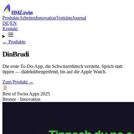
HMZ
.swiss
Produkte
Arbeiten
Innovation
Vorträge
Journal
DE
/
EN
Kontakt
← Produkte
DinBrudi
Die erste To-Do-App, die Schwiizerdütsch versteht. Sprich statt
tippen — dialektübergreifend, bis auf die Apple Watch.
Zum Produkt →
Best of Swiss Apps 2025
Bronze · Innovation